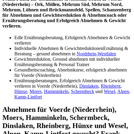
(Niederrhein) – Ork, Möllen, Mehrum Süd, Mehrum Nord,
Mehrum, Löhnen und Brückmannsfeld, Spellen, Schanzenberg
für Abnehmen und Gewichtsreduktion & Abnehmcoach oder
Ernährungsberatung und Erfolgreich Abnehmen & Gewicht
verlieren.
Edle Ernährungsberatung, Erfolgreich Abnehmen & Gewicht
verlieren
Individuelle Abnehmen & GewichtreduktionenErnährung &
Beratung – gesund abnehmen in
Nordrhein-Westfalen
Gewichtsreduktion, Gesund abnehmen mit individueller
Ernährungsberatung & Personal Trainer
Gesundheitscoaching, Abnehmkurse, erfolgreich abnehmen
für Voerde (Niederrhein)
Ernährungsberatungen, Erfolgreich Abnehmen & Gewicht
verlieren in Voerde (Niederrhein),
Dinslaken
,
Rheinberg
,
Hünxe
,
Moers
,
Hamminkeln
,
Schermbeck
und
Wesel
,
Alpen
,
Kamp-Lintfort
Abnehmen für Voerde (Niederrhein),
Moers, Hamminkeln, Schermbeck,
Dinslaken, Rheinberg, Hünxe und Wesel,
Alpen, Kamp-Lintfort gesucht? Frank