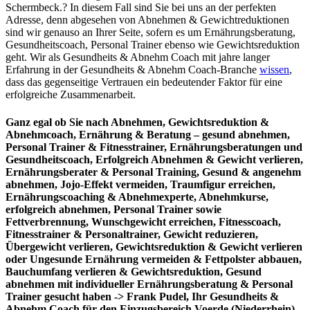
Schermbeck.? In diesem Fall sind Sie bei uns an der perfekten
Adresse, denn abgesehen von Abnehmen & Gewichtreduktionen
sind wir genauso an Ihrer Seite, sofern es um Ernährungsberatung,
Gesundheitscoach, Personal Trainer ebenso wie Gewichtsreduktion
geht. Wir als Gesundheits & Abnehm Coach mit jahre langer
Erfahrung in der Gesundheits & Abnehm Coach-Branche
wissen
,
dass das gegenseitige Vertrauen ein bedeutender Faktor für eine
erfolgreiche Zusammenarbeit.
Ganz egal ob Sie nach Abnehmen, Gewichtsreduktion &
Abnehmcoach, Ernährung & Beratung – gesund abnehmen,
Personal Trainer & Fitnesstrainer, Ernährungsberatungen und
Gesundheitscoach, Erfolgreich Abnehmen & Gewicht verlieren,
Ernährungsberater & Personal Training, Gesund & angenehm
abnehmen, Jojo-Effekt vermeiden, Traumfigur erreichen,
Ernährungscoaching & Abnehmexperte, Abnehmkurse,
erfolgreich abnehmen, Personal Trainer sowie
Fettverbrennung, Wunschgewicht erreichen, Fitnesscoach,
Fitnesstrainer & Personaltrainer, Gewicht reduzieren,
Übergewicht verlieren, Gewichtsreduktion & Gewicht verlieren
oder Ungesunde Ernährung vermeiden & Fettpolster abbauen,
Bauchumfang verlieren & Gewichtsreduktion, Gesund
abnehmen mit individueller Ernährungsberatung & Personal
Trainer gesucht haben -> Frank Pudel, Ihr Gesundheits &
Abnehm Coach für den Einzugsbereich Voerde (Niederrhein)