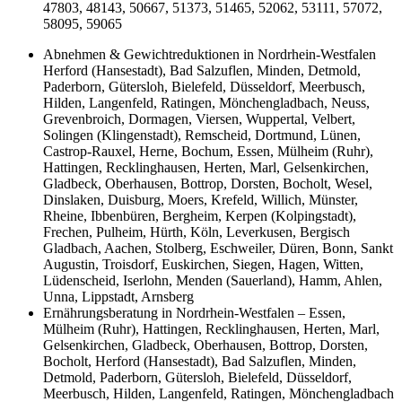
47803, 48143, 50667, 51373, 51465, 52062, 53111, 57072,
58095, 59065
Abnehmen & Gewichtreduktionen in Nordrhein-Westfalen
Herford (Hansestadt), Bad Salzuflen, Minden, Detmold,
Paderborn, Gütersloh, Bielefeld, Düsseldorf, Meerbusch,
Hilden, Langenfeld, Ratingen, Mönchengladbach, Neuss,
Grevenbroich, Dormagen, Viersen, Wuppertal, Velbert,
Solingen (Klingenstadt), Remscheid, Dortmund, Lünen,
Castrop-Rauxel, Herne, Bochum, Essen, Mülheim (Ruhr),
Hattingen, Recklinghausen, Herten, Marl, Gelsenkirchen,
Gladbeck, Oberhausen, Bottrop, Dorsten, Bocholt, Wesel,
Dinslaken, Duisburg, Moers, Krefeld, Willich, Münster,
Rheine, Ibbenbüren, Bergheim, Kerpen (Kolpingstadt),
Frechen, Pulheim, Hürth, Köln, Leverkusen, Bergisch
Gladbach, Aachen, Stolberg, Eschweiler, Düren, Bonn, Sankt
Augustin, Troisdorf, Euskirchen, Siegen, Hagen, Witten,
Lüdenscheid, Iserlohn, Menden (Sauerland), Hamm, Ahlen,
Unna, Lippstadt, Arnsberg
Ernährungsberatung in Nordrhein-Westfalen – Essen,
Mülheim (Ruhr), Hattingen, Recklinghausen, Herten, Marl,
Gelsenkirchen, Gladbeck, Oberhausen, Bottrop, Dorsten,
Bocholt, Herford (Hansestadt), Bad Salzuflen, Minden,
Detmold, Paderborn, Gütersloh, Bielefeld, Düsseldorf,
Meerbusch, Hilden, Langenfeld, Ratingen, Mönchengladbach