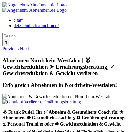
Skip
to
content
Start
Jetzt endlich abnehmen!
Search
for:
Previous
Next
Abnehmen Nordrhein-Westfalen | 🥇
Gewichtsreduktion ➤ Ernährungsberatung, ✓
Gewichtsreduktion & Gewicht verlieren
Erfolgreich Abnehmen in Nordrhein-Westfalen!
🥇 Frank Pudel, Ihr ✅ Abnehm & Gesundheits Coach für ★
Abnehmen, ✺ Gesundheitscoaching, ♻ Ernährungsberatung,
☑️ Personal Training oder ✹ Gewichtsreduktion & Gewicht
verlieren in ✔️ Nordrhein-Westfalen. ❤ Hoffentlich sehen wir