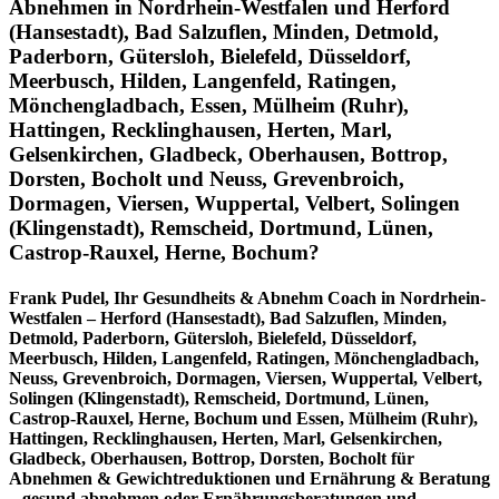
Abnehmen in Nordrhein-Westfalen und Herford
(Hansestadt), Bad Salzuflen, Minden, Detmold,
Paderborn, Gütersloh, Bielefeld, Düsseldorf,
Meerbusch, Hilden, Langenfeld, Ratingen,
Mönchengladbach, Essen, Mülheim (Ruhr),
Hattingen, Recklinghausen, Herten, Marl,
Gelsenkirchen, Gladbeck, Oberhausen, Bottrop,
Dorsten, Bocholt und Neuss, Grevenbroich,
Dormagen, Viersen, Wuppertal, Velbert, Solingen
(Klingenstadt), Remscheid, Dortmund, Lünen,
Castrop-Rauxel, Herne, Bochum?
Frank Pudel, Ihr Gesundheits & Abnehm Coach in Nordrhein-
Westfalen – Herford (Hansestadt), Bad Salzuflen, Minden,
Detmold, Paderborn, Gütersloh, Bielefeld, Düsseldorf,
Meerbusch, Hilden, Langenfeld, Ratingen, Mönchengladbach,
Neuss, Grevenbroich, Dormagen, Viersen, Wuppertal, Velbert,
Solingen (Klingenstadt), Remscheid, Dortmund, Lünen,
Castrop-Rauxel, Herne, Bochum und Essen, Mülheim (Ruhr),
Hattingen, Recklinghausen, Herten, Marl, Gelsenkirchen,
Gladbeck, Oberhausen, Bottrop, Dorsten, Bocholt für
Abnehmen & Gewichtreduktionen und Ernährung & Beratung
– gesund abnehmen oder Ernährungsberatungen und