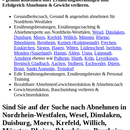
Erfolgreich Abnehmen & Gewicht verlieren.
Gesundheitscoach, Gesund & angenehm abnehmen für
Nordrhein-Westfalen
Ernährungsberatungen, Ernährungscoaching &
Abnehmexperte aus Nordrhein-Westfalen,
Wesel
,
Dinslaken
,
Duisburg
,
Moers
,
Krefeld
,
Willich
,
Münster
,
Rheine
,
Ibbenbüren
,
Bergheim
,
Kerpen (Kolpingstadt)
,
Frechen
,
Euskirchen
,
Siegen
,
Hagen
,
Witten
,
Lüdenscheid
,
Iserlohn
,
Menden (Sauerland)
,
Hamm
,
Ahlen
,
Unna
,
Lippstadt
,
Arnsberg
ebenso wie
Pulheim
,
Hürth
,
Köln
,
Leverkusen
,
Bergisch Gladbach
,
Aachen
,
Stolberg
,
Eschweiler
,
Düren
,
Bonn
,
Sankt Augustin
,
Troisdorf
Edle Ernährungsberatungen, Ernährungsberater & Personal
Training
Bezahlbare AbnehmenGewichtsreduktion & Abnehmcoach
Gewichtsreduktion, Bauchumfang verlieren &
Gewichtsreduktion
Sind Sie auf der Suche nach Abnehmen in
Nordrhein-Westfalen, Wesel, Dinslaken,
Duisburg, Moers, Krefeld, Willich,