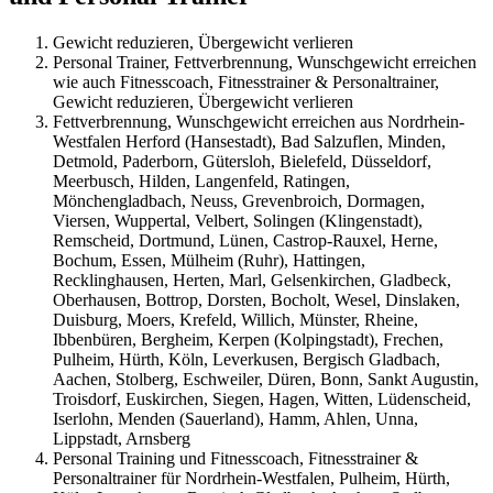
Gewicht reduzieren, Übergewicht verlieren
Personal Trainer, Fettverbrennung, Wunschgewicht erreichen
wie auch Fitnesscoach, Fitnesstrainer & Personaltrainer,
Gewicht reduzieren, Übergewicht verlieren
Fettverbrennung, Wunschgewicht erreichen aus Nordrhein-
Westfalen Herford (Hansestadt), Bad Salzuflen, Minden,
Detmold, Paderborn, Gütersloh, Bielefeld, Düsseldorf,
Meerbusch, Hilden, Langenfeld, Ratingen,
Mönchengladbach, Neuss, Grevenbroich, Dormagen,
Viersen, Wuppertal, Velbert, Solingen (Klingenstadt),
Remscheid, Dortmund, Lünen, Castrop-Rauxel, Herne,
Bochum, Essen, Mülheim (Ruhr), Hattingen,
Recklinghausen, Herten, Marl, Gelsenkirchen, Gladbeck,
Oberhausen, Bottrop, Dorsten, Bocholt, Wesel, Dinslaken,
Duisburg, Moers, Krefeld, Willich, Münster, Rheine,
Ibbenbüren, Bergheim, Kerpen (Kolpingstadt), Frechen,
Pulheim, Hürth, Köln, Leverkusen, Bergisch Gladbach,
Aachen, Stolberg, Eschweiler, Düren, Bonn, Sankt Augustin,
Troisdorf, Euskirchen, Siegen, Hagen, Witten, Lüdenscheid,
Iserlohn, Menden (Sauerland), Hamm, Ahlen, Unna,
Lippstadt, Arnsberg
Personal Training und Fitnesscoach, Fitnesstrainer &
Personaltrainer für Nordrhein-Westfalen, Pulheim, Hürth,