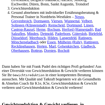
Eschweiler, Düren, Bonn, Sankt Augustin, Troisdorf
Gewichtsreduktion
Gesund abnehmen mit individueller Ernährungsberatung &
Personal Trainer in Nordrhein-Westfalen –
Neuss
,
Grevenbroich
,
Dormagen
,
Viersen
,
Wuppertal
,
Velbert
,
Solingen (Klingenstadt)
,
Remscheid
,
Dortmund
,
Lünen
,
Castrop-Rauxel
,
Herne
,
Bochum
,
Herford (Hansestadt)
,
Bad
Salzuflen
,
Minden
,
Detmold
,
Paderborn
,
Gütersloh
,
Bielefeld
,
Düsseldorf
,
Meerbusch
,
Hilden
,
Langenfeld
,
Ratingen
,
Mönchengladbach
oder
Essen
,
Mülheim (Ruhr)
,
Hattingen
,
Recklinghausen
,
Herten
,
Marl
,
Gelsenkirchen
,
Gladbeck
,
Oberhausen
,
Bottrop
,
Dorsten
,
Bocholt
Dann haben Sie mit Frank Pudel den richtigen Profi gefunden! Aus
einer Diversität von Gewichtsreduktion & Gewicht verlieren können
Sie Ihr
in einer kompetenten Beratung
Gewichtsreduktion
aussuchen. Mit Qualiät und Tatkraft begeistern wir als Gesundheits
& Abnehm Coach für K1e, K5e, Gewichtsreduktion & Gewicht
verlieren und Gewichtsreduktion & Gewicht verlieren!
Gewichtsreduktion & Gewicht verlieren, in