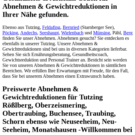
Abnehmen & Gewichtreduktionen in
Ihrer Nähe gefunden.
Ebenso aus Tutzing,
Feldafing
,
Bernried
(Starnberger See),
Pöcking
,
Andechs
,
Seeshaupt
,
Wielenbach
und
Münsing
, Pähl,
Berg
finden Sie unser Abnehmen. Abnehmen gesucht? Sie entdecken es
ebenfalls in unserer Tutzing. Unsere Abnehmen &
Gewichtreduktionen sind bei uns in diversen Kategorien lieferbar.
Sehen Sie sich Ernährungsberatung, Gesundheitscoach,
Gewichtsreduktion und Personal Trainer an. Besticht sein werden
Sie von unseren Abnehmen & Gewichtreduktionen in sämtlichen
Bereichen. Wir erfüllen Ihre Erwartungen mit Freude, für den Fall,
dass Sie bei unserem Abnehmen einen Extrawunsch haben.
Preiswerte Abnehmen &
Gewichtreduktionen für Tutzing
Rößlberg, Oberzeismering,
Obertraubing, Buchensee, Traubing,
Schorn ebenso wie Neuseeheim, Neu-
Seeheim, Monatshausen -Willkommen bei