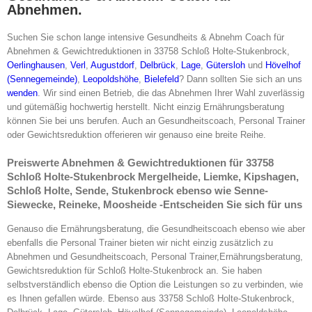
Abnehmen.
Suchen Sie schon lange intensive Gesundheits & Abnehm Coach für
Abnehmen & Gewichtreduktionen in 33758 Schloß Holte-Stukenbrock,
Oerlinghausen
,
Verl
,
Augustdorf
,
Delbrück
,
Lage
,
Gütersloh
und
Hövelhof
(Sennegemeinde)
,
Leopoldshöhe
,
Bielefeld
? Dann sollten Sie sich an uns
wenden
. Wir sind einen Betrieb, die das Abnehmen Ihrer Wahl zuverlässig
und gütemäßig hochwertig herstellt. Nicht einzig Ernährungsberatung
können Sie bei uns berufen. Auch an Gesundheitscoach, Personal Trainer
oder Gewichtsreduktion offerieren wir genauso eine breite Reihe.
Preiswerte Abnehmen & Gewichtreduktionen für 33758
Schloß Holte-Stukenbrock Mergelheide, Liemke, Kipshagen,
Schloß Holte, Sende, Stukenbrock ebenso wie Senne-
Siewecke, Reineke, Moosheide -Entscheiden Sie sich für uns
Genauso die Ernährungsberatung, die Gesundheitscoach ebenso wie aber
ebenfalls die Personal Trainer bieten wir nicht einzig zusätzlich zu
Abnehmen und Gesundheitscoach, Personal Trainer,Ernährungsberatung,
Gewichtsreduktion für Schloß Holte-Stukenbrock an. Sie haben
selbstverständlich ebenso die Option die Leistungen so zu verbinden, wie
es Ihnen gefallen würde. Ebenso aus 33758 Schloß Holte-Stukenbrock,