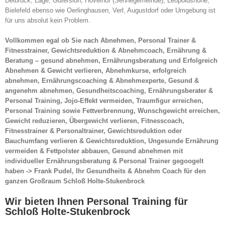
Delbrück, Lage, Gütersloh, Hövelhof (Sennegemeinde), Leopoldshöhe,
Bielefeld ebenso wie Oerlinghausen, Verl, Augustdorf oder Umgebung ist
für uns absolut kein Problem.
Vollkommen egal ob Sie nach Abnehmen, Personal Trainer &
Fitnesstrainer, Gewichtsreduktion & Abnehmcoach, Ernährung &
Beratung – gesund abnehmen, Ernährungsberatung und Erfolgreich
Abnehmen & Gewicht verlieren, Abnehmkurse, erfolgreich
abnehmen, Ernährungscoaching & Abnehmexperte, Gesund &
angenehm abnehmen, Gesundheitscoaching, Ernährungsberater &
Personal Training, Jojo-Effekt vermeiden, Traumfigur erreichen,
Personal Training sowie Fettverbrennung, Wunschgewicht erreichen,
Gewicht reduzieren, Übergewicht verlieren, Fitnesscoach,
Fitnesstrainer & Personaltrainer, Gewichtsreduktion oder
Bauchumfang verlieren & Gewichtsreduktion, Ungesunde Ernährung
vermeiden & Fettpolster abbauen, Gesund abnehmen mit
individueller Ernährungsberatung & Personal Trainer gegoogelt
haben -> Frank Pudel, Ihr Gesundheits & Abnehm Coach für den
ganzen Großraum Schloß Holte-Stukenbrock
Wir bieten Ihnen Personal Training für
Schloß Holte-Stukenbrock