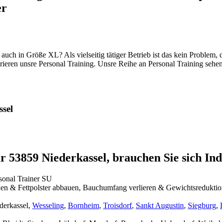
er
n auch in Größe XL? Als vielseitig tätiger Betrieb ist das kein Problem,
rieren unsre Personal Training. Unsre Reihe an Personal Training sehen
ssel
 53859 Niederkassel, brauchen Sie sich In
sonal Trainer SU
n & Fettpolster abbauen, Bauchumfang verlieren & Gewichtsreduktio
derkassel,
Wesseling
,
Bornheim
,
Troisdorf
,
Sankt Augustin
,
Siegburg
,