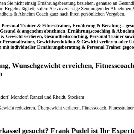
önnen Sie nicht einzig Ernährungsberatung beziehen, genauso an Gesund
ät und Regelmäßigkeit, sofern Sie zuverlässige Sendungen der Abnehm
sundheits & Abnehm Coach ganz nach Ihren persönlichen Vorgaben.
 Personal Trainer & Fitnesstrainer, Ernährung & Beratung – g
Gesund & angenehm abnehmen, Ernährungscoaching & Abnehmexpe
& Gewicht verlieren, Gesundheitscoaching, Personal Trainer sow
er & Personaltrainer, Gewichtsreduktion & Gewicht verlieren oder
mit individueller Ernährungsberatung & Personal Trainer gego
ung, Wunschgewicht erreichen, Fitnesscoach,
n
lsdorf, Mondorf, Ranzel und Rheidt, Stockem
wicht reduzieren, Übergewicht verlieren, Fitnesscoach, Fitnesstrainer
kassel gesucht? Frank Pudel ist Ihr Exper