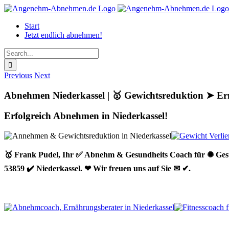
Skip
to
Start
content
Jetzt endlich abnehmen!
Search
for:
Previous
Next
Abnehmen Niederkassel | 🥇 Gewichtsreduktion ➤ Er
Erfolgreich Abnehmen in Niederkassel!
🥇 Frank Pudel, Ihr ✅ Abnehm & Gesundheits Coach für ✺ Gesu
53859 ✔️ Niederkassel. ❤ Wir freuen uns auf Sie ✉ ✔.