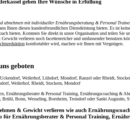
derkassel gehen Ihre Wünsche in Erfüllung
d abnehmen mit individueller Ernährungsberatung & Personal Traine
n Ihnen diesen kundenfreundlichen Dienstleistung bieten. Es ist kein
h bieten. Kommen Sie direkt in unsre Organisation und teilen Sie un
& Gewicht verlieren noch facettenreicher und umfassender benutzen kö
chtsreduktion
komfortabler wird, machen wir Ihnen mit Vergnügen.
uns geboten
 Uckendorf, Weilerhof, Lülsdorf, Mondorf, Ranzel oder Rheidt, Stock
sdorf, Weilerhof, Rheidt, Stockem, Mondorf
en, Ernährungsberater & Personal Training, Ernährungscoaching & A
, Brühl, Bonn, Wesseling, Bornheim, Troisdorf oder Sankt Augustin, 
nehmen & Gewicht verlieren wie auch Ernährungscoa
nso für Ernährungsberater & Personal Training, Ernä