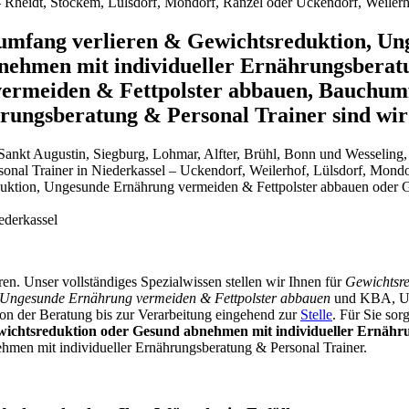
 Rheidt, Stockem, Lülsdorf, Mondorf, Ranzel oder Uckendorf, Weiler
umfang verlieren & Gewichtsreduktion, U
nehmen mit individueller Ernährungsberatu
ermeiden & Fettpolster abbauen, Bauchum
rungsberatung & Personal Trainer sind wi
ankt Augustin, Siegburg, Lohmar, Alfter, Brühl, Bonn und Wesseling,
onal Trainer in Niederkassel – Uckendorf, Weilerhof, Lülsdorf, Mond
ktion, Ungesunde Ernährung vermeiden & Fettpolster abbauen oder G
ederkassel
eren. Unser vollständiges Spezialwissen stellen wir Ihnen für
Gewichtsre
, Ungesunde Ernährung vermeiden & Fettpolster abbauen
und KBA, Un
on der Beratung bis zur Verarbeitung eingehend zur
Stelle
. Für Sie so
wichtsreduktion oder Gesund abnehmen mit individueller Ernähr
men mit individueller Ernährungsberatung & Personal Trainer.