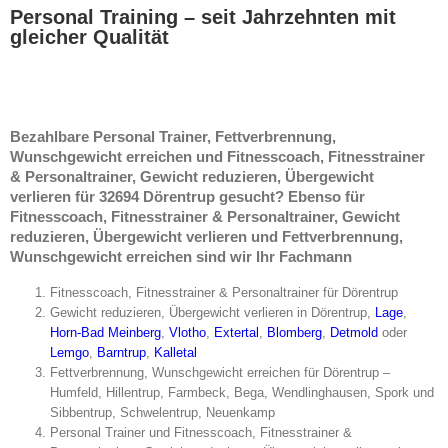
Personal Training – seit Jahrzehnten mit
gleicher Qualität
Bezahlbare Personal Trainer, Fettverbrennung,
Wunschgewicht erreichen und Fitnesscoach, Fitnesstrainer
& Personaltrainer, Gewicht reduzieren, Übergewicht
verlieren für 32694 Dörentrup gesucht? Ebenso für
Fitnesscoach, Fitnesstrainer & Personaltrainer, Gewicht
reduzieren, Übergewicht verlieren und Fettverbrennung,
Wunschgewicht erreichen sind wir Ihr Fachmann
Fitnesscoach, Fitnesstrainer & Personaltrainer für Dörentrup
Gewicht reduzieren, Übergewicht verlieren in Dörentrup,
Lage
,
Horn-Bad Meinberg
,
Vlotho
,
Extertal
,
Blomberg
,
Detmold
oder
Lemgo
,
Barntrup
,
Kalletal
Fettverbrennung, Wunschgewicht erreichen für Dörentrup –
Humfeld, Hillentrup, Farmbeck, Bega, Wendlinghausen, Spork und
Sibbentrup, Schwelentrup, Neuenkamp
Personal Trainer und Fitnesscoach, Fitnesstrainer &