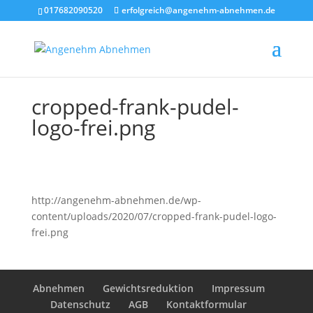
017682090520
erfolgreich@angenehm-abnehmen.de
cropped-frank-pudel-
logo-frei.png
http://angenehm-abnehmen.de/wp-
content/uploads/2020/07/cropped-frank-pudel-logo-
frei.png
Abnehmen
Gewichtsreduktion
Impressum
Datenschutz
AGB
Kontaktformular