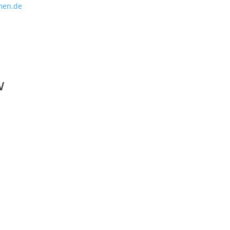
men.de
w