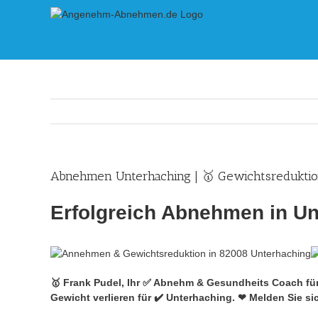
Skip
to
content
Abnehmen Unterhaching | 🥇 Gewichtsredukti
Erfolgreich Abnehmen in Un
🥇 Frank Pudel, Ihr ✅ Abnehm & Gesundheits Coach f
Gewicht verlieren für ✔️ Unterhaching. ❤ Melden Sie si