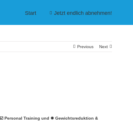
Start
Jetzt endlich abnehmen!
Previous
Next
️ Personal Training und ✹ Gewichtsreduktion &