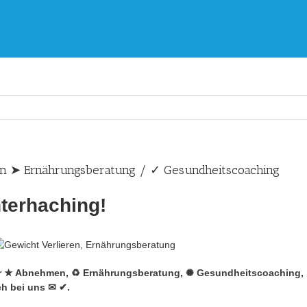
on ➤ Ernährungsberatung / ✓ Gesundheitscoaching
terhaching!
ür ★ Abnehmen, ♻ Ernährungsberatung, ✺ Gesundheitscoaching, ☑
ch bei uns ✉ ✔.