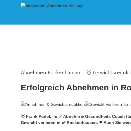
Skip
to
content
Abnehmen Rockenhausen | 🥇 Gewichtsredukti
Erfolgreich Abnehmen in R
🥇 Frank Pudel, Ihr ✅ Abnehm & Gesundheits Coach fü
Gewicht verlieren in ✔️ Rockenhausen. ❤ Auch Sie werd