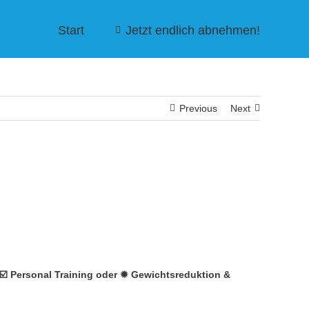
Start
Jetzt endlich abnehmen!
Previous
Next
️ Personal Training oder ✹ Gewichtsreduktion &