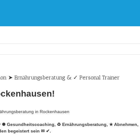
on ➤ Ernährungsberatung & ✓ Personal Trainer
ockenhausen!
r ✺ Gesundheitscoaching, ♻ Ernährungsberatung, ★ Abnehmen, ☑
en begeistert sein ✉ ✔.