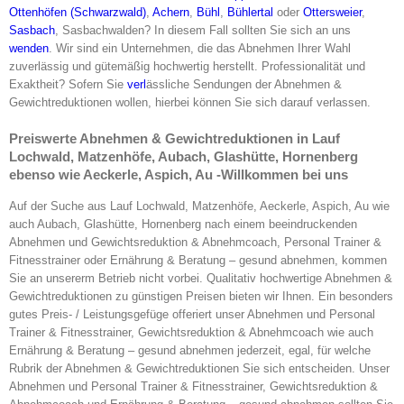
Ottenhöfen (Schwarzwald)
,
Achern
,
Bühl
,
Bühlertal
oder
Ottersweier
,
Sasbach
, Sasbachwalden? In diesem Fall sollten Sie sich an uns
wenden
. Wir sind ein Unternehmen, die das Abnehmen Ihrer Wahl
zuverlässig und gütemäßig hochwertig herstellt. Professionalität und
Exaktheit? Sofern Sie
verl
ässliche Sendungen der Abnehmen &
Gewichtreduktionen wollen, hierbei können Sie sich darauf verlassen.
Preiswerte Abnehmen & Gewichtreduktionen in Lauf
Lochwald, Matzenhöfe, Aubach, Glashütte, Hornenberg
ebenso wie Aeckerle, Aspich, Au -Willkommen bei uns
Auf der Suche aus Lauf Lochwald, Matzenhöfe, Aeckerle, Aspich, Au wie
auch Aubach, Glashütte, Hornenberg nach einem beeindruckenden
Abnehmen und Gewichtsreduktion & Abnehmcoach, Personal Trainer &
Fitnesstrainer oder Ernährung & Beratung – gesund abnehmen, kommen
Sie an unsererm Betrieb nicht vorbei. Qualitativ hochwertige Abnehmen &
Gewichtreduktionen zu günstigen Preisen bieten wir Ihnen. Ein besonders
gutes Preis- / Leistungsgefüge offeriert unser Abnehmen und Personal
Trainer & Fitnesstrainer, Gewichtsreduktion & Abnehmcoach wie auch
Ernährung & Beratung – gesund abnehmen jederzeit, egal, für welche
Rubrik der Abnehmen & Gewichtreduktionen Sie sich entscheiden. Unser
Abnehmen und Personal Trainer & Fitnesstrainer, Gewichtsreduktion &