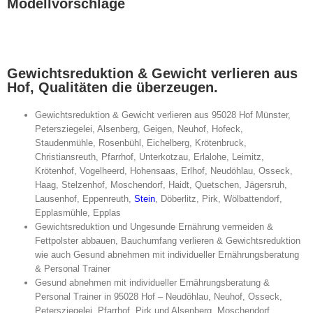
Modellvorschläge
Gewichtsreduktion & Gewicht verlieren aus
Hof, Qualitäten die überzeugen.
Gewichtsreduktion & Gewicht verlieren aus 95028 Hof Münster,
Petersziegelei, Alsenberg, Geigen, Neuhof, Hofeck,
Staudenmühle, Rosenbühl, Eichelberg, Krötenbruck,
Christiansreuth, Pfarrhof, Unterkotzau, Erlalohe, Leimitz,
Krötenhof, Vogelheerd, Hohensaas, Erlhof, Neudöhlau, Osseck,
Haag, Stelzenhof, Moschendorf, Haidt, Quetschen, Jägersruh,
Lausenhof, Eppenreuth,
Stein
, Döberlitz, Pirk, Wölbattendorf,
Epplasmühle, Epplas
Gewichtsreduktion und Ungesunde Ernährung vermeiden &
Fettpolster abbauen, Bauchumfang verlieren & Gewichtsreduktion
wie auch Gesund abnehmen mit individueller Ernährungsberatung
& Personal Trainer
Gesund abnehmen mit individueller Ernährungsberatung &
Personal Trainer in 95028 Hof – Neudöhlau, Neuhof, Osseck,
Petersziegelei, Pfarrhof, Pirk und Alsenberg, Moschendorf,