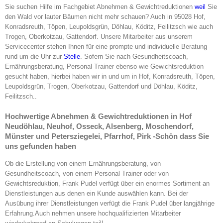
Sie suchen Hilfe im Fachgebiet Abnehmen & Gewichtreduktionen
weil
Sie
den Wald vor lauter Bäumen nicht mehr schauen? Auch in 95028 Hof,
Konradsreuth, Töpen, Leupoldsgrün, Döhlau, Köditz, Feilitzsch wie auch
Trogen, Oberkotzau, Gattendorf. Unsere Mitarbeiter aus unserem
Servicecenter stehen Ihnen für eine prompte und individuelle Beratung
rund um die Uhr zur
Stelle
. Sofern Sie nach Gesundheitscoach,
Ernährungsberatung, Personal Trainer ebenso wie Gewichtsreduktion
gesucht haben, hierbei haben wir in und um in Hof, Konradsreuth, Töpen,
Leupoldsgrün, Trogen, Oberkotzau, Gattendorf und Döhlau, Köditz,
Feilitzsch..
Hochwertige Abnehmen & Gewichtreduktionen in Hof
Neudöhlau, Neuhof, Osseck, Alsenberg, Moschendorf,
Münster und Petersziegelei, Pfarrhof, Pirk -Schön dass Sie
uns gefunden haben
Ob die Erstellung von einem Ernährungsberatung, von
Gesundheitscoach, von einem Personal Trainer oder von
Gewichtsreduktion, Frank Pudel verfügt über ein enormes Sortiment an
Dienstleistungen aus denen ein Kunde auswählen kann. Bei der
Ausübung ihrer Dienstleistungen verfügt die Frank Pudel über langjährige
Erfahrung.Auch nehmen unsere hochqualifizierten Mitarbeiter