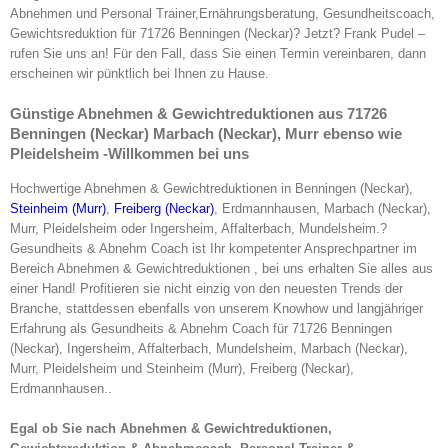
Abnehmen und Personal Trainer,Ernährungsberatung, Gesundheitscoach,
Gewichtsreduktion für 71726 Benningen (Neckar)? Jetzt? Frank Pudel –
rufen Sie uns an! Für den Fall, dass Sie einen Termin vereinbaren, dann
erscheinen wir pünktlich bei Ihnen zu Hause.
Günstige Abnehmen & Gewichtreduktionen aus 71726
Benningen (Neckar) Marbach (Neckar), Murr ebenso wie
Pleidelsheim -Willkommen bei uns
Hochwertige Abnehmen & Gewichtreduktionen in Benningen (Neckar),
Steinheim (Murr)
,
Freiberg (Neckar)
, Erdmannhausen, Marbach (Neckar),
Murr, Pleidelsheim oder Ingersheim, Affalterbach, Mundelsheim.?
Gesundheits & Abnehm Coach ist Ihr kompetenter Ansprechpartner im
Bereich Abnehmen & Gewichtreduktionen , bei uns erhalten Sie alles aus
einer Hand! Profitieren sie nicht einzig von den neuesten Trends der
Branche, stattdessen ebenfalls von unserem Knowhow und langjähriger
Erfahrung als Gesundheits & Abnehm Coach für 71726 Benningen
(Neckar), Ingersheim, Affalterbach, Mundelsheim, Marbach (Neckar),
Murr, Pleidelsheim und Steinheim (Murr), Freiberg (Neckar),
Erdmannhausen..
Egal ob Sie nach Abnehmen & Gewichtreduktionen,