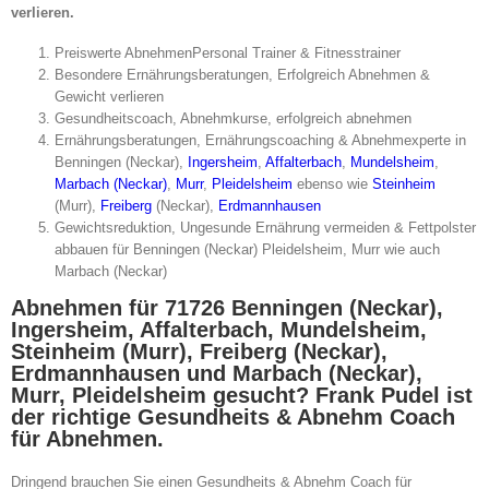
verlieren.
Preiswerte AbnehmenPersonal Trainer & Fitnesstrainer
Besondere Ernährungsberatungen, Erfolgreich Abnehmen &
Gewicht verlieren
Gesundheitscoach, Abnehmkurse, erfolgreich abnehmen
Ernährungsberatungen, Ernährungscoaching & Abnehmexperte in
Benningen (Neckar),
Ingersheim
,
Affalterbach
,
Mundelsheim
,
Marbach (Neckar)
,
Murr
,
Pleidelsheim
ebenso wie
Steinheim
(Murr),
Freiberg
(Neckar),
Erdmannhausen
Gewichtsreduktion, Ungesunde Ernährung vermeiden & Fettpolster
abbauen für Benningen (Neckar) Pleidelsheim, Murr wie auch
Marbach (Neckar)
Abnehmen für 71726 Benningen (Neckar),
Ingersheim, Affalterbach, Mundelsheim,
Steinheim (Murr), Freiberg (Neckar),
Erdmannhausen und Marbach (Neckar),
Murr, Pleidelsheim gesucht? Frank Pudel ist
der richtige Gesundheits & Abnehm Coach
für Abnehmen.
Dringend brauchen Sie einen Gesundheits & Abnehm Coach für